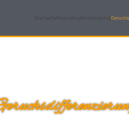
Startseite
Mantrailing
Einzeltraining
Geruchs
eruchsdifferenzieru