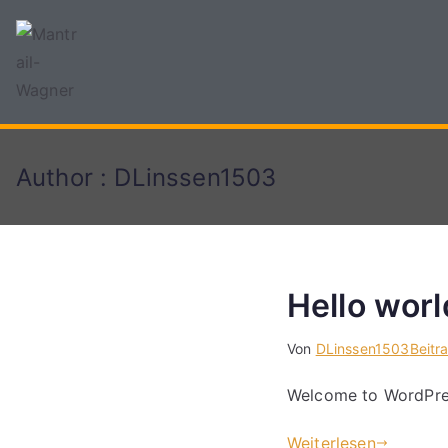
Hunde training
Mantrail-Wagner
Author :
DLinssen1503
Hello worl
Von
DLinssen1503
Beitr
Welcome to WordPress.
Weiterlesen