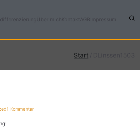
differenzierung
Über mich
Kontakt
AGB
Impressum
Start
DLinssen1503
zed
1 Kommentar
ng!