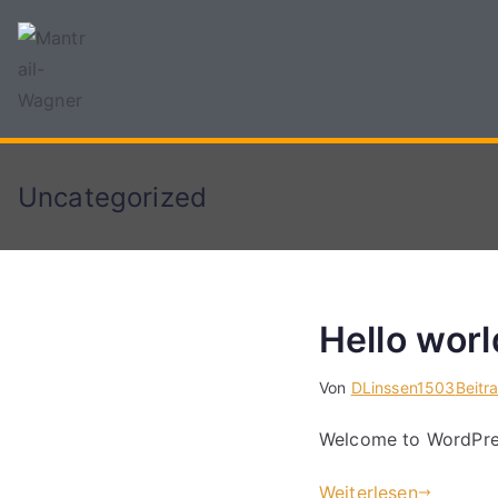
Hunde training
Mantrail-Wagner
Uncategorized
Hello worl
Von
DLinssen1503
Beitr
Welcome to WordPress.
Weiterlesen