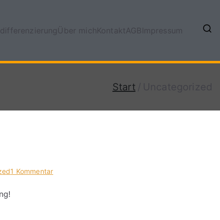
differenzierung
Über mich
Kontakt
AGB
Impressum
Start
Uncategorized
zed
1 Kommentar
ng!